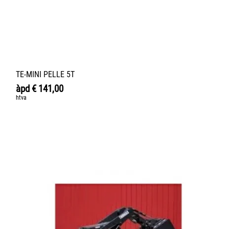
TE-MINI PELLE 5T
àpd
€
141,00
htva