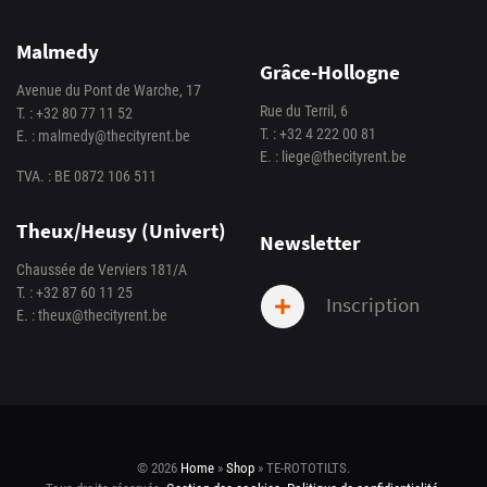
Malmedy
Grâce-Hollogne
Avenue du Pont de Warche, 17
Rue du Terril, 6
T. :
+32 80 77 11 52
T. :
+32 4 222 00 81
E. :
malmedy@thecityrent.be
E. :
liege@thecityrent.be
TVA. : BE 0872 106 511
Theux/Heusy (Univert)
Newsletter
Chaussée de Verviers 181/A
T. :
+32 87 60 11 25
Inscription
E. :
theux@thecityrent.be
© 2026
Home
»
Shop
»
TE-ROTOTILTS
.