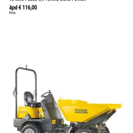
àpd
€
116,00
htva