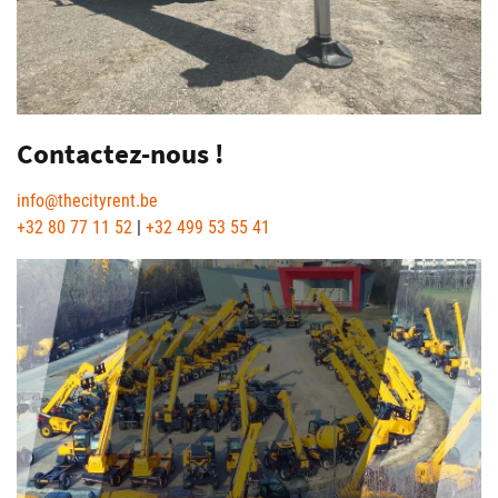
Contactez-nous !
info@thecityrent.be
+32 80 77 11 52
|
+32 499 53 55 41