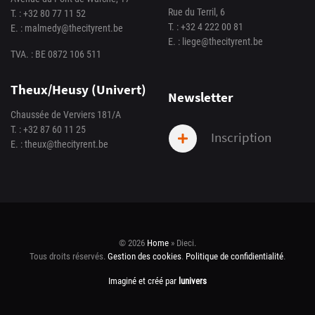
Rue du Terril, 6
T. :
+32 80 77 11 52
T. :
+32 4 222 00 81
E. :
malmedy@thecityrent.be
E. :
liege@thecityrent.be
TVA. : BE 0872 106 511
Theux/Heusy (Univert)
Newsletter
Chaussée de Verviers 181/A
T. :
+32 87 60 11 25
Inscription
E. :
theux@thecityrent.be
© 2026
Home
»
Dieci
.
Tous droits réservés.
Gestion des cookies
.
Politique de confidientialité
.
Imaginé et créé par
lunivers