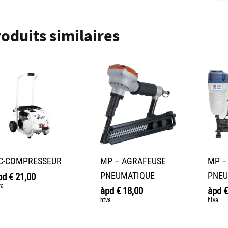
oduits similaires
C-COMPRESSEUR
MP – AGRAFEUSE
MP –
PNEUMATIQUE
PNEU
pd
€
21,00
va
àpd
€
18,00
àpd
€
htva
htva