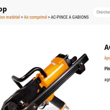
op
ion matériel
>
Air comprimé
> AC-PINCE A GABIONS
A
àp
Pi
ag