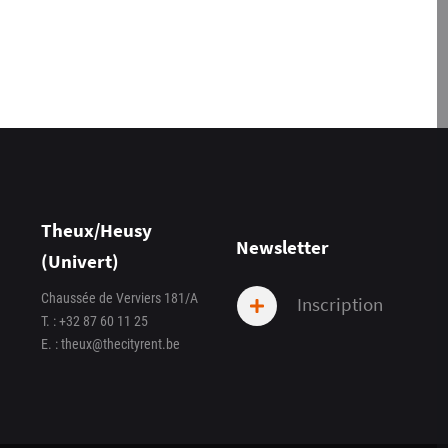
Theux/Heusy
Newsletter
(Univert)
Chaussée de Verviers 181/A
Inscription
T. :
+32 87 60 11 25
E. :
theux@thecityrent.be