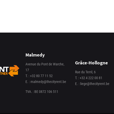
Malmedy
Grâce-Hollogne
Avenue du Pont de Warche,
17
Rue du Terril, 6
T. :
+32 80 77 11 52
T. :
+32 4 222 00 81
E. :
malmedy@thecityrent.be
E. :
liege@thecityrent.be
TVA. : BE 0872 106 511