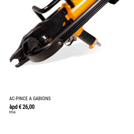
AC-PINCE A GABIONS
àpd
€
26,00
htva