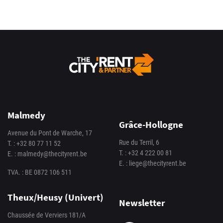
Malmedy
Grâce-Hollogne
Avenue du Pont de Warche, 17
Rue du Terril, 6
T. :
+32 80 77 11 52
T. :
+32 4 222 00 81
E. :
malmedy@thecityrent.be
E. :
liege@thecityrent.be
TVA. : BE 0872 106 511
Theux/Heusy (Univert)
Newsletter
Chaussée de Verviers 181/A