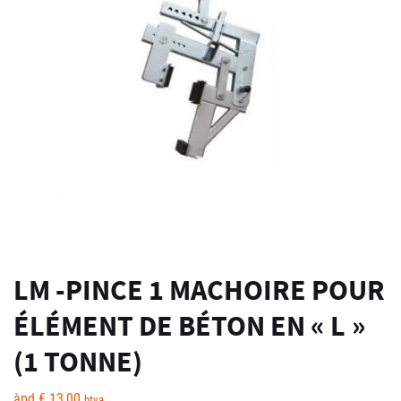
LM -PINCE 1 MACHOIRE POUR
ÉLÉMENT DE BÉTON EN « L »
(1 TONNE)
àpd
€
13,00
htva