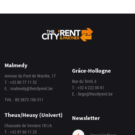
Malmedy
Grâce-Hollogne
Avenue du Pont de Warche, 17
Rue du Terril, 6
T. :
+32 80 77 11 52
T. :
+32 4 222 00 81
E. :
malmedy@thecityrent.be
E. :
liege@thecityrent.be
TVA. : BE 0872 106 511
Theux/Heusy (Univert)
Newsletter
Chaussée de Verviers 181/A
T. :
+32 87 60 11 25
Inscription