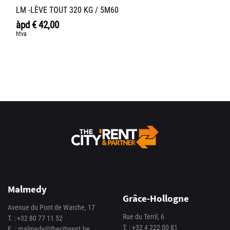
LM -LÈVE TOUT 320 KG / 5M60
àpd
€
42,00
htva
Malmedy
Grâce-Hollogne
Avenue du Pont de Warche, 17
Rue du Terril, 6
T. :
+32 80 77 11 52
T. :
+32 4 222 00 81
E. :
malmedy@thecityrent.be