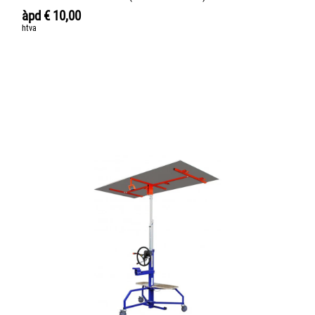
àpd
€
10,00
htva