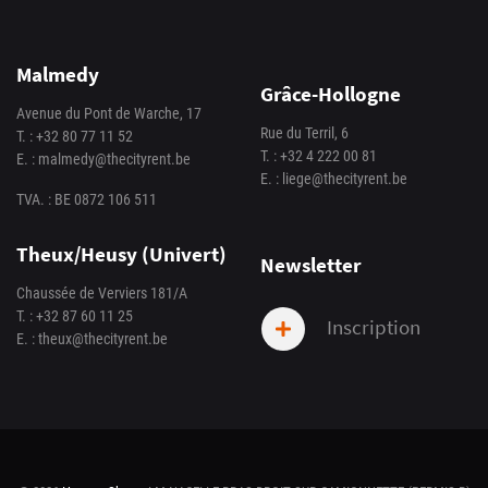
Malmedy
Grâce-Hollogne
Avenue du Pont de Warche, 17
Rue du Terril, 6
T. :
+32 80 77 11 52
T. :
+32 4 222 00 81
E. :
malmedy@thecityrent.be
E. :
liege@thecityrent.be
TVA. : BE 0872 106 511
Theux/Heusy (Univert)
Newsletter
Chaussée de Verviers 181/A
T. :
+32 87 60 11 25
Inscription
E. :
theux@thecityrent.be