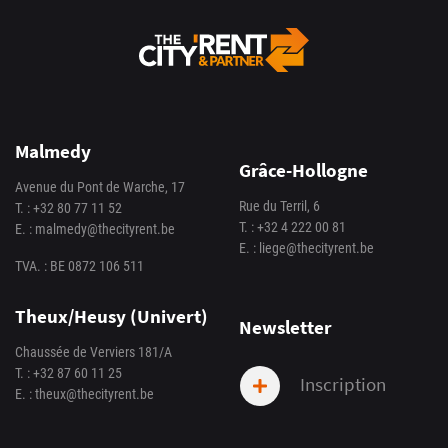
Malmedy
Grâce-Hollogne
Avenue du Pont de Warche, 17
Rue du Terril, 6
T. :
+32 80 77 11 52
T. :
+32 4 222 00 81
E. :
malmedy@thecityrent.be
E. :
liege@thecityrent.be
TVA. : BE 0872 106 511
Theux/Heusy (Univert)
Newsletter
Chaussée de Verviers 181/A
T. :
+32 87 60 11 25
Inscription
E. :
theux@thecityrent.be