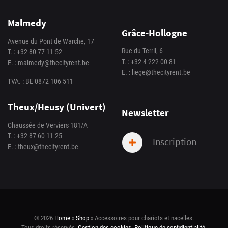
Malmedy
Grâce-Hollogne
Avenue du Pont de Warche, 17
Rue du Terril, 6
T. :
+32 80 77 11 52
T. :
+32 4 222 00 81
E. :
malmedy@thecityrent.be
E. :
liege@thecityrent.be
TVA. : BE 0872 106 511
Theux/Heusy (Univert)
Newsletter
Chaussée de Verviers 181/A
T. :
+32 87 60 11 25
Inscription
E. :
theux@thecityrent.be
© 2026
Home
»
Shop
»
Accessoires pour chariots et nacelles
.
Tous droits réservés.
Gestion des cookies
.
Politique de confidientialité
.