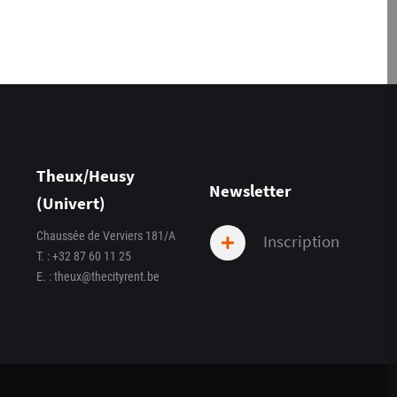
Theux/Heusy
Newsletter
(Univert)
Chaussée de Verviers 181/A
Inscription
T. :
+32 87 60 11 25
E. :
theux@thecityrent.be