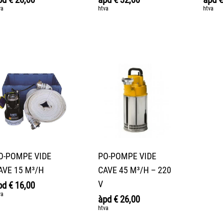
va
htva
htva
O-POMPE VIDE
PO-POMPE VIDE
AVE 15 M³/H
CAVE 45 M³/H – 220
V
pd
€
16,00
va
àpd
€
26,00
htva