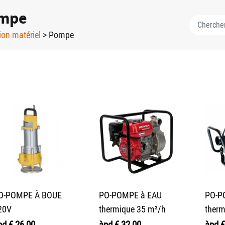
mpe
ion matériel
> Pompe
O-POMPE À BOUE
PO-POMPE à EAU
PO-P
20V
thermique 35 m³/h
therm
pd
€
26,00
àpd
€
32,00
àpd
€