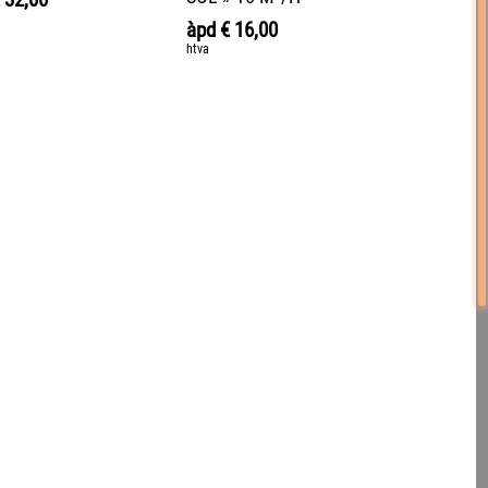
àpd
€
16,00
htva