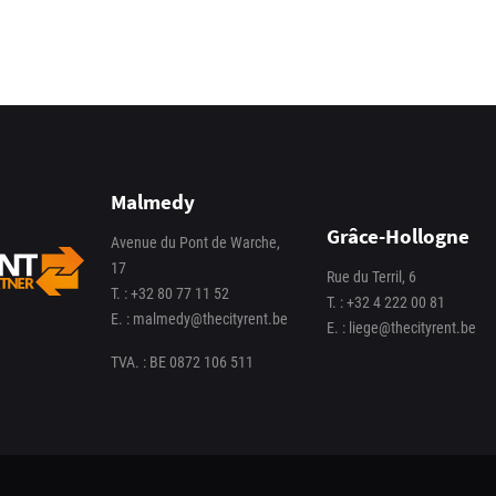
Malmedy
Grâce-Hollogne
Avenue du Pont de Warche,
17
Rue du Terril, 6
T. :
+32 80 77 11 52
T. :
+32 4 222 00 81
E. :
malmedy@thecityrent.be
E. :
liege@thecityrent.be
TVA. : BE 0872 106 511