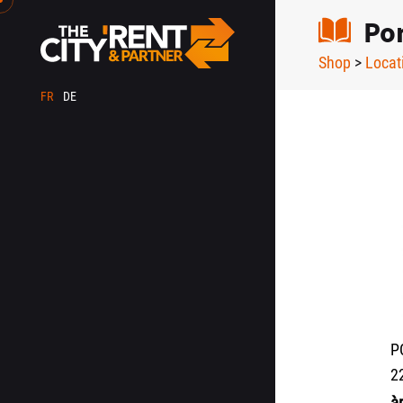
Po
Shop
>
Locat
FR
DE
P
2
à