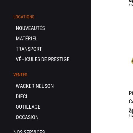
ht
LOCATIONS
NOUVEAUTÉS
MATÉRIEL
TRANSPORT
VÉHICULES DE PRESTIGE
VENTES
WACKER NEUSON
P
DIECI
C
OUTILLAGE
à
ht
OCCASION
NOS SERVICES