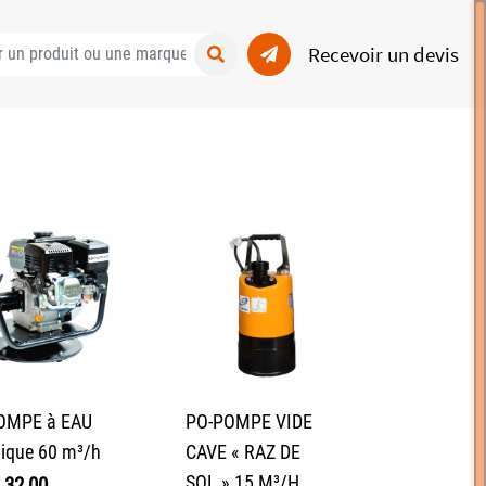
Recevoir un devis
OMPE à EAU
PO-POMPE VIDE
ique 60 m³/h
CAVE « RAZ DE
SOL » 15 M³/H
32,00