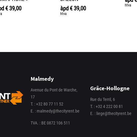
htva
pd
€
39,00
àpd
€
39,00
va
htva
Malmedy
Grâce-Hollogne
Avenue du Pont de Warche,
17
Rue du Terril, 6
T. :
+32 80 77 11 52
T. :
+32 4 222 00 81
E. :
malmedy@thecityrent.be
E. :
liege@thecityrent.be
TVA. : BE 0872 106 511