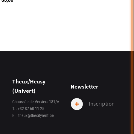
Theux/Heusy
Newsletter
(Univert)
Chaussée de Verviers 181/A
Inscription
T. :
+32 87 60 11 25
E. :
theux@thecityrent.be