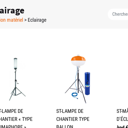
airage
ion matériel
> Eclairage
T-LAMPE DE
ST-LAMPE DE
ST-M
HANTIER « TYPE
CHANTIER TYPE
D’ÉC
UMAPHORE »
BALLON
àpd
€