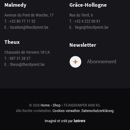
Malmedy
Grâce-Hollogne
Avenue du Pont de Warche, 17
Rue du Terril, 6
T. :
+32 80 77 11 52
T. :
+32 4 222 00 81
E. :
location@thecityrent.be
E. :
liege@thecityrent.be
Theux
Newsletter
Chaussée de Verviers 181/A
T. :
087 31 28 37
Abonnement
E. :
theux@thecityrent.be
© 2026
Home
»
Shop
»
TE-RADDUMPER 6000 KG
.
Alle Rechte vorbehalten.
Cookies verwalten
.
Datenschutzerklärung
.
Imaginé et créé par
lunivers