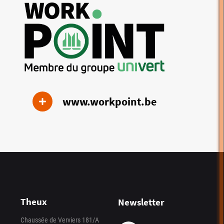
www.workpoint.be
Theux
Newsletter
Chaussée de Verviers 181/A