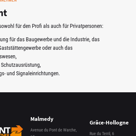
ERNEHMEN
nt
sowohl für den Profi als auch für Privatpersonen:
dung für das Baugewerbe und die Industrie, das
 Gaststättengewerbe oder auch das
swesen,
e Schutzausrüstung,
s- und Signaleinrichtungen.
Malmedy
Grâce-Hollogne
Avenue du Pont de Warche,
Rue du Terril, 6