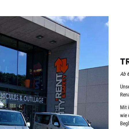
TR
Ab 
Unse
Rena
Mit 
wie 
Begl