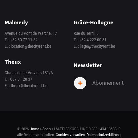
Malmedy
Grâce-Hollogne
Avenue du Pont de Warche, 17
Rue du Terril, 6
T. :
+32 80 77 11 52
T. :
+32 4 222 00 81
E. :
location@thecityrent.be
E. :
liege@thecityrent.be
Theux
Newsletter
Chaussée de Verviers 181/A
T. :
087 31 28 37
Abonnement
E. :
theux@thecityrent.be
© 2026
Home
»
Shop
»
LM-TELESKOPBÜHNE DIESEL 4X4 1350SJP
.
Alle Rechte vorbehalten.
Cookies verwalten
.
Datenschutzerklärung
.