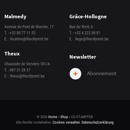
Malmedy
Grâce-Hollogne
Avenue du Pont de Warche, 17
Rue du Terril, 6
T. :
+32 80 77 11 52
T. :
+32 4 222 00 81
E. :
location@thecityrent.be
E. :
liege@thecityrent.be
Theux
Newsletter
Chaussée de Verviers 181/A
T. :
087 31 28 37
Abonnement
E. :
theux@thecityrent.be
© 2026
Home
»
Shop
»
CO-STAMPFER
.
Alle Rechte vorbehalten.
Cookies verwalten
.
Datenschutzerklärung
.