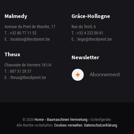
Malmedy
Grâce-Hollogne
Avenue du Pont de Warche, 17
Rue du Terril, 6
T. :
+32 80 77 11 52
T. :
+32 4 222 00 81
E. :
location@thecityrent.be
E. :
liege@thecityrent.be
Theux
Newsletter
Chaussée de Verviers 181/A
T. :
087 31 28 37
Abonnement
E. :
theux@thecityrent.be
© 2026
Home
»
Baumaschinen Vermietung
»
Schleifgeräte
.
Alle Rechte vorbehalten.
Cookies verwalten
.
Datenschutzerklärung
.