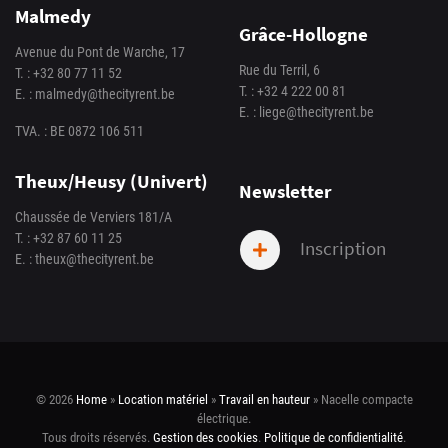
Malmedy
Grâce-Hollogne
Avenue du Pont de Warche, 17
Rue du Terril, 6
T. :
+32 80 77 11 52
T. :
+32 4 222 00 81
E. :
malmedy@thecityrent.be
E. :
liege@thecityrent.be
TVA. : BE 0872 106 511
Theux/Heusy (Univert)
Newsletter
Chaussée de Verviers 181/A
T. :
+32 87 60 11 25
Inscription
E. :
theux@thecityrent.be
© 2026
Home
»
Location matériel
»
Travail en hauteur
»
Nacelle compacte
électrique
.
Tous droits réservés.
Gestion des cookies
.
Politique de confidientialité
.