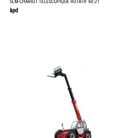
5LM-CHARIOT TÉLESCOPIQUE ROTATIF 60.21
àpd