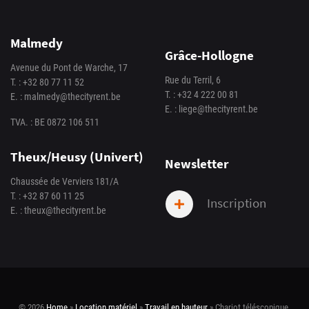
Malmedy
Grâce-Hollogne
Avenue du Pont de Warche, 17
Rue du Terril, 6
T. :
+32 80 77 11 52
T. :
+32 4 222 00 81
E. :
malmedy@thecityrent.be
E. :
liege@thecityrent.be
TVA. : BE 0872 106 511
Theux/Heusy (Univert)
Newsletter
Chaussée de Verviers 181/A
T. :
+32 87 60 11 25
Inscription
E. :
theux@thecityrent.be
© 2026
Home
»
Location matériel
»
Travail en hauteur
»
Chariot téléscopique
.