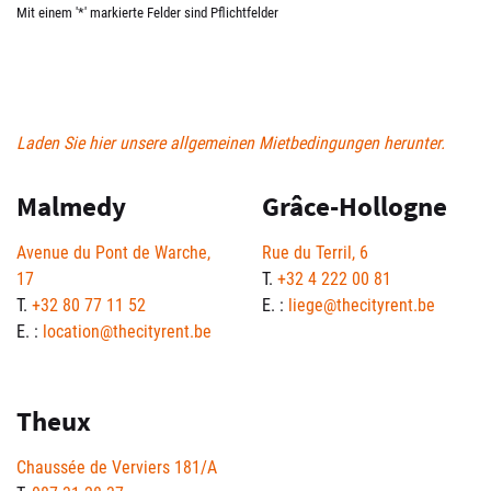
Mit einem '*' markierte Felder sind Pflichtfelder
Laden Sie hier unsere allgemeinen Mietbedingungen herunter.
Malmedy
Grâce-Hollogne
Avenue du Pont de Warche,
Rue du Terril, 6
17
T.
+32 4 222 00 81
T.
+32 80 77 11 52
E. :
liege@thecityrent.be
E. :
location@thecityrent.be
Theux
Chaussée de Verviers 181/A