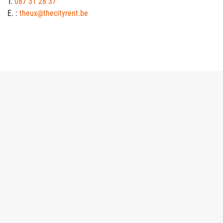
T.
087 31 28 37
E. :
theux@thecityrent.be