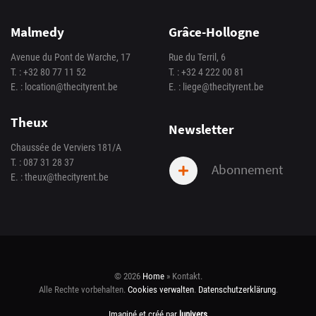
Malmedy
Grâce-Hollogne
Avenue du Pont de Warche, 17
Rue du Terril, 6
T. :
+32 80 77 11 52
T. :
+32 4 222 00 81
E. :
location@thecityrent.be
E. :
liege@thecityrent.be
Theux
Newsletter
Chaussée de Verviers 181/A
T. :
087 31 28 37
Abonnement
E. :
theux@thecityrent.be
© 2026
Home
»
Kontakt
.
Alle Rechte vorbehalten.
Cookies verwalten
.
Datenschutzerklärung
.
Imaginé et créé par
lunivers