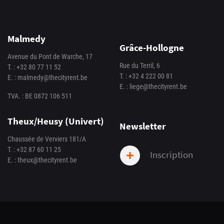
Malmedy
Grâce-Hollogne
Avenue du Pont de Warche, 17
Rue du Terril, 6
T. :
+32 80 77 11 52
T. :
+32 4 222 00 81
E. :
malmedy@thecityrent.be
E. :
liege@thecityrent.be
TVA. : BE 0872 106 511
Theux/Heusy (Univert)
Newsletter
Chaussée de Verviers 181/A
T. :
+32 87 60 11 25
Inscription
E. :
theux@thecityrent.be